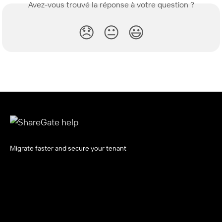
Avez-vous trouvé la réponse à votre question ?
😞
😐
😃
Migrate faster and secure your tenant