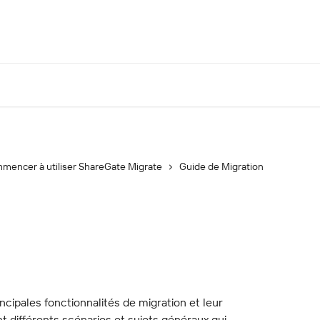
mencer à utiliser ShareGate Migrate
Guide de Migration
cipales fonctionnalités de migration et leur 
t différents scénarios et sujets généraux qui 