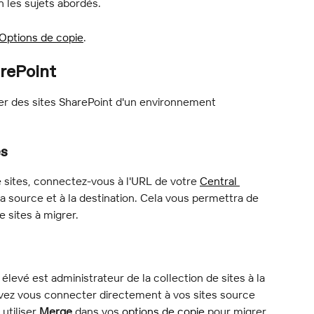
n les sujets abordés.
Options de copie
.
arePoint
r des sites SharePoint d'un environnement 
es
e sites, connectez-vous à l'URL de votre 
Central 
 la source et à la destination. Cela vous permettra de 
e sites à migrer.
 élevé est administrateur de la collection de sites à la 
uvez vous connecter directement à vos sites source 
utiliser 
Merge
 dans vos 
options de copie
 pour migrer 