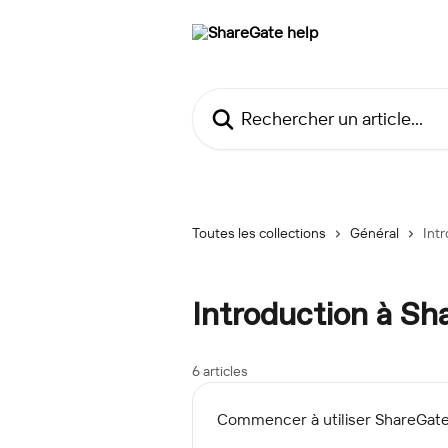
Passer au contenu principal
Rechercher un article...
Toutes les collections
Général
Int
Introduction à Sh
6 articles
Commencer à utiliser ShareGat