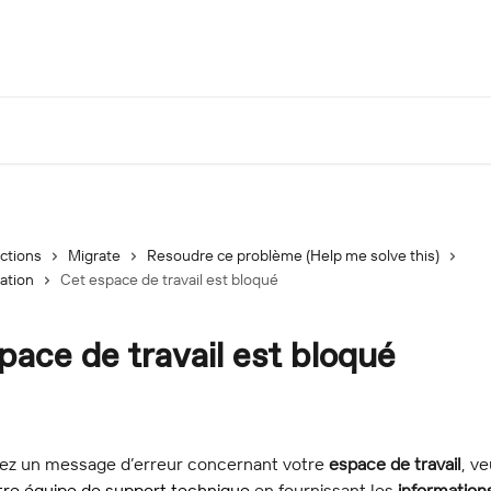
ections
Migrate
Resoudre ce problème (Help me solve this)
ation
Cet espace de travail est bloqué
pace de travail est bloqué
vez un message d’erreur concernant votre 
espace de travail
, ve
tre équipe de support technique
 en fournissant les 
information