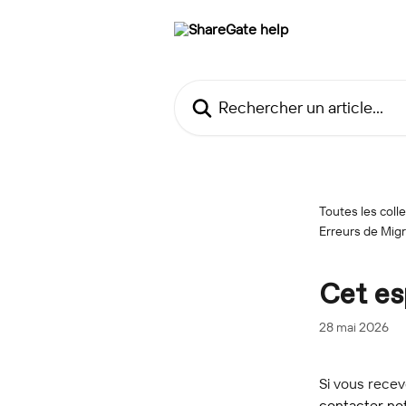
Passer au contenu principal
Rechercher un article...
Toutes les coll
Erreurs de Migr
Cet es
28 mai 2026
Si vous rece
contacter no