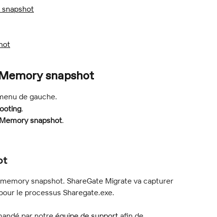
 snapshot
hot
 Memory snapshot
 menu de gauche.
ooting
.
Memory snapshot
.
ot
 memory snapshot. ShareGate Migrate va capturer 
pour le processus Sharegate.exe.
andé par notre 
équipe de support
 afin de 