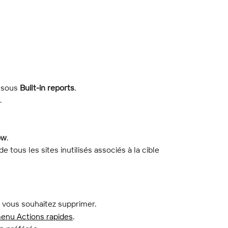
 sous 
Built-in reports
.
.
ow
.
e tous les sites inutilisés associés à la cible 
e vous souhaitez supprimer.
enu Actions rapides
.