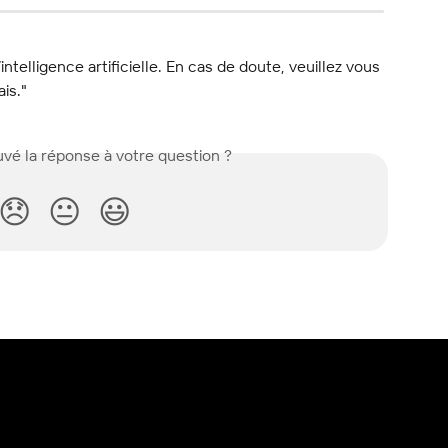
l’intelligence artificielle. En cas de doute, veuillez vous 
ais."
vé la réponse à votre question ?
😞
😐
😃