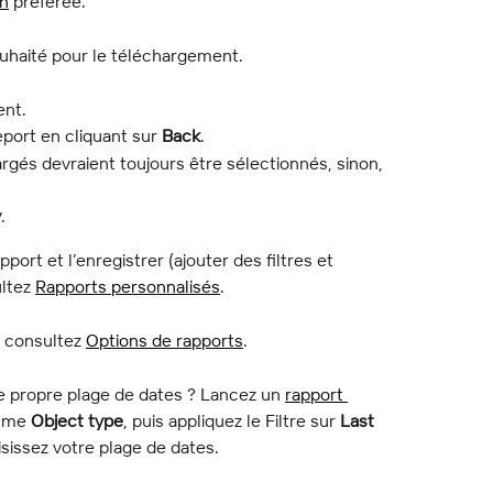
on
 préférée.
uhaité pour le téléchargement.
ent.
port en cliquant sur 
Back
.
rgés devraient toujours être sélectionnés, sinon, 
y
.
ort et l’enregistrer (ajouter des filtres et 
ltez 
Rapports personnalisés
.
, consultez 
Options de rapports
.
re propre plage de dates ? Lancez un 
rapport 
mme 
Object type
, puis appliquez le Filtre sur 
Last 
aisissez votre plage de dates.