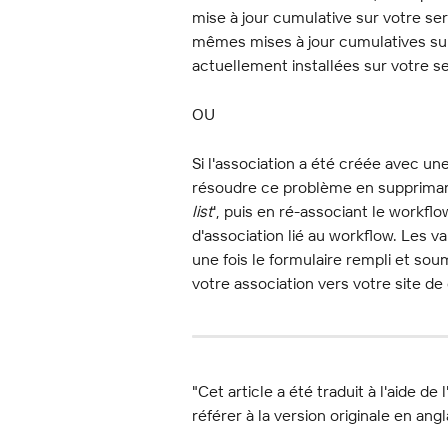
mise à jour cumulative sur votre ser
mêmes mises à jour cumulatives sur
actuellement installées sur votre s
OU
Si l'association a été créée avec un
résoudre ce problème en supprimant 
list
', puis en ré-associant le workfl
d'association lié au workflow. Les v
une fois le formulaire rempli et so
votre association vers votre site de 
"Cet article a été traduit à l'aide de 
référer à la version originale en angl