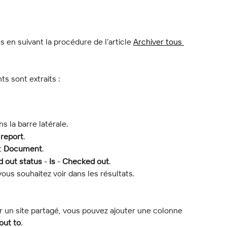
 en suivant la procédure de l’article 
Archiver tous 
s sont extraits :
ns la barre latérale.
report
.
t 
Document
.
 out status
 -
 Is 
- 
Checked out
.
ous souhaitez voir dans les résultats.
ur un site partagé, vous pouvez ajouter une colonne 
out to
.