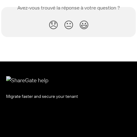
Avez-vous trouvé la réponse à votre question ?
😞
😐
😃
Migrate faster and secure your tenant