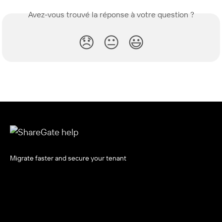
Avez-vous trouvé la réponse à votre question ?
😞
😐
😃
Migrate faster and secure your tenant