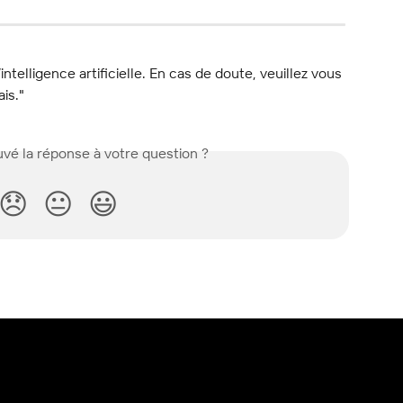
l’intelligence artificielle. En cas de doute, veuillez vous 
ais."
vé la réponse à votre question ?
😞
😐
😃