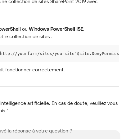
une collection de sites SharePoint 2019 avec 
owerShell
 ou 
Windows PowerShell ISE
.
tre collection de sites :
http://yourfarm/sites/yoursite"$site.DenyPermissionsMask
ait fonctionner correctement.
l’intelligence artificielle. En cas de doute, veuillez vous 
ais."
vé la réponse à votre question ?