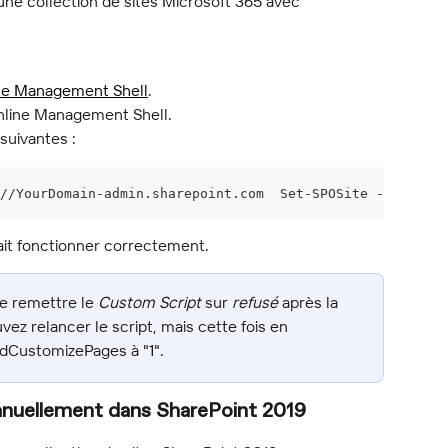
une collection de sites Microsoft 365 avec 
ne Management Shell
.
nline Management Shell.
uivantes :
//YourDomain-admin.sharepoint.com  Set-SPOSite -Identit
ait fonctionner correctement.
e remettre le 
Custom Script
 sur 
refusé
 après la 
vez relancer le script, mais cette fois en 
dCustomizePages à "1".
anuellement dans SharePoint 2019