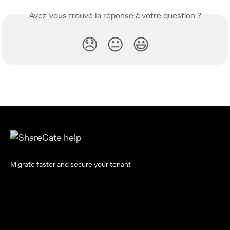
Avez-vous trouvé la réponse à votre question ?
😞
😐
😃
Migrate faster and secure your tenant