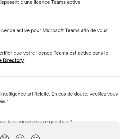
disposant d’une licence Teams active.
licence active pour Microsoft Teams afin de vous 
rifier que votre licence Teams est active dans le 
e Directory
.
l’intelligence artificielle. En cas de doute, veuillez vous 
ais."
vé la réponse à votre question ?
😞
😐
😃