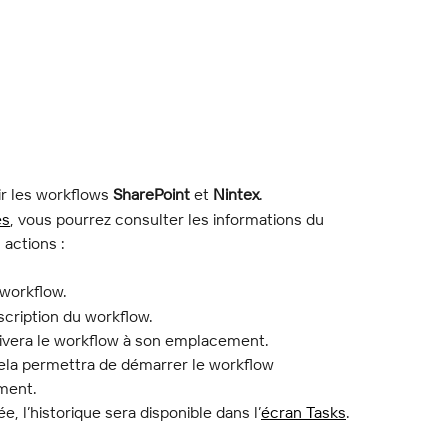
r les workflows 
SharePoint
 et 
Nintex
.
es
, vous pourrez consulter les informations du 
 actions :
 workflow.
escription du workflow.
activera le workflow à son emplacement.
 cela permettra de démarrer le workflow 
ment.
e, l’historique sera disponible dans l’
écran Tasks
.