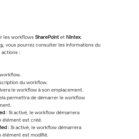
r les workflows 
SharePoint
 et 
Nintex
.
es
, vous pourrez consulter les informations du 
 actions :
 workflow.
escription du workflow.
activera le workflow à son emplacement.
 cela permettra de démarrer le workflow 
ment.
ted
 : Si activé, le workflow démarrera 
 élément est créé.
fied
 : Si activé, le workflow démarrera 
 élément est modifié.