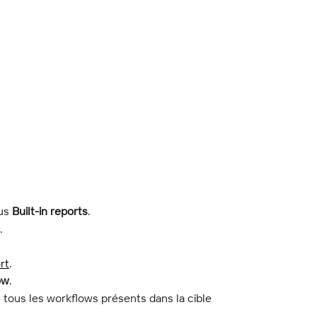
us 
Built-in reports
.
.
rt
.
ow
.
e tous les workflows présents dans la cible 