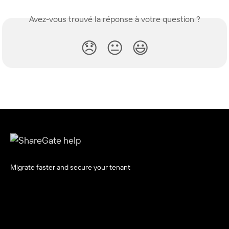
Avez-vous trouvé la réponse à votre question ?
😞
😐
😃
Migrate faster and secure your tenant