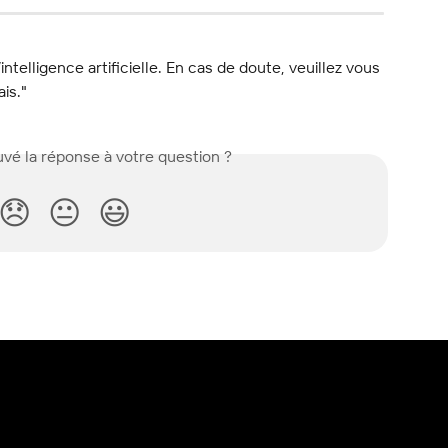
l’intelligence artificielle. En cas de doute, veuillez vous 
ais."
vé la réponse à votre question ?
😞
😐
😃