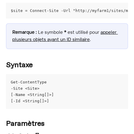
$site = Connect-Site -Url "http://myfarm1/sites/mys
Remarque :
 Le symbole 
*
 est utilisé pour 
appeler 
plusieurs objets ayant un ID similaire
.
Syntaxe
Get-ContentType
-Site <Site>
[-Name <String[]>]
[-Id <String[]>]
Paramètres