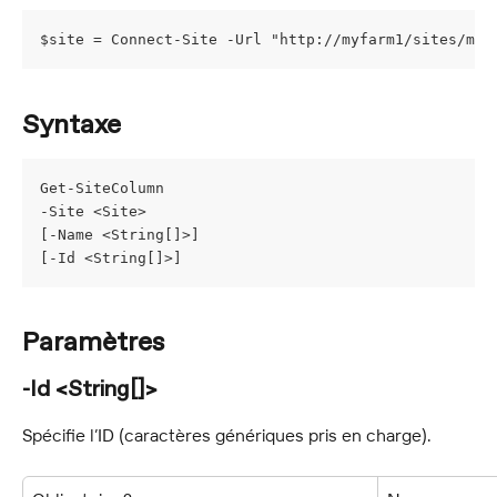
$site = Connect-Site -Url "http://myfarm1/sites/mys
Syntaxe
Get-SiteColumn
-Site <Site>
[-Name <String[]>]
[-Id <String[]>]
Paramètres
-Id <String[]>
Spécifie l’ID (caractères génériques pris en charge).