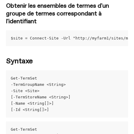
Obtenir les ensembles de termes d'un 
groupe de termes correspondant à 
l'identifiant
$site = Connect-Site -Url "http://myfarm1/sites/mys
Syntaxe
Get-TermSet
-TermGroupName <String>
-Site <Site>
[-TermStoreName <String>]
[-Name <String[]>]
[-Id <String[]>]
Get-TermSet