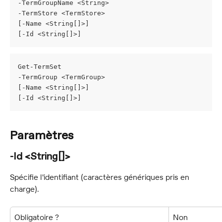
-TermGroupName <String>
-TermStore <TermStore>
[-Name <String[]>]
[-Id <String[]>]
Get-TermSet
-TermGroup <TermGroup>
[-Name <String[]>]
[-Id <String[]>]
Paramètres
-Id <String[]>
Spécifie l'identifiant (caractères génériques pris en 
charge).
Obligatoire ?
Non