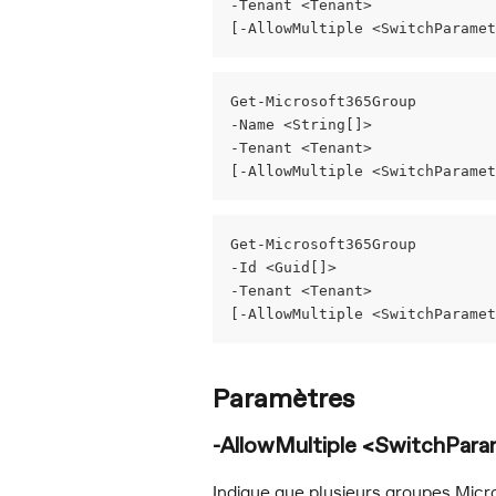
-Tenant <Tenant>
[-AllowMultiple <SwitchParamet
Get-Microsoft365Group
-Name <String[]>
-Tenant <Tenant>
[-AllowMultiple <SwitchParamet
Get-Microsoft365Group
-Id <Guid[]>
-Tenant <Tenant>
[-AllowMultiple <SwitchParamet
Paramètres
-AllowMultiple <SwitchPar
Indique que plusieurs groupes Micr