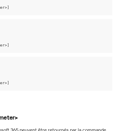
er>]
er>]
er>]
ameter>
osoft 365 peuvent être retournés par la commande.