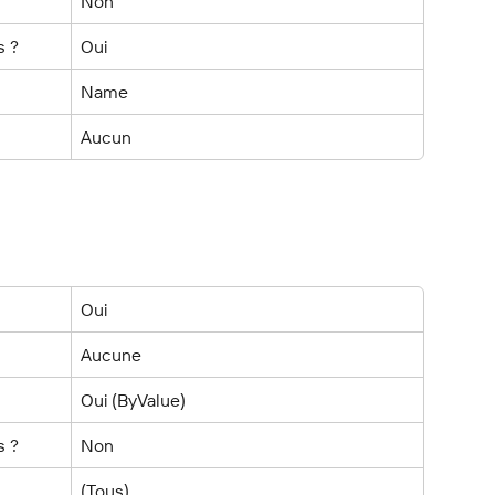
Non
s ?
Oui
Name
Aucun
Oui
Aucune
Oui (ByValue)
s ?
Non
(Tous)