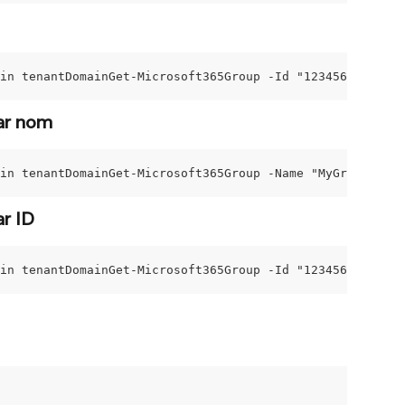
in tenantDomainGet-Microsoft365Group -Id "12345678-1234-
par nom
in tenantDomainGet-Microsoft365Group -Name "MyGroup", "M
ar ID
ain tenantDomainGet-Microsoft365Group -Id "12345678-1234-