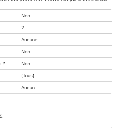
Non
2
Aucune
Non
s ?
Non
(Tous)
Aucun
5.