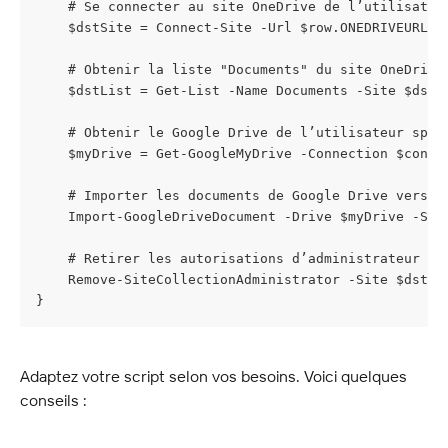
    # Se connecter au site OneDrive de l’utilisateu
    $dstSite = Connect-Site -Url $row.ONEDRIVEURL -
    # Obtenir la liste "Documents" du site OneDrive
    $dstList = Get-List -Name Documents -Site $dstS
    # Obtenir le Google Drive de l’utilisateur spéc
    $myDrive = Get-GoogleMyDrive -Connection $conne
    # Importer les documents de Google Drive vers l
    Import-GoogleDriveDocument -Drive $myDrive -Sou
    # Retirer les autorisations d’administrateur de
    Remove-SiteCollectionAdministrator -Site $dstSi
}
Adaptez votre script selon vos besoins. Voici quelques 
conseils :