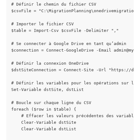
# Définir le chemin du fichier CSV
$csvFile = "C:\MigrationPlanning\onedrivemigration.
# Importer le fichier CSV
$table = Import-Csv $csvFile -Delimiter ","
# Se connecter à Google Drive en tant qu’admin
$connection = Connect-GoogleDrive -Email 
admin@myco
# Définir la connexion OneDrive
$dstSiteConnection = Connect-Site -Url "https://des
# Définir les variables pour les opérations sur le 
Set-Variable dstSite, dstList
# Boucle sur chaque ligne du CSV
foreach ($row in $table) {
    # Effacer les valeurs précédentes des variables
    Clear-Variable dstSite
    Clear-Variable dstList