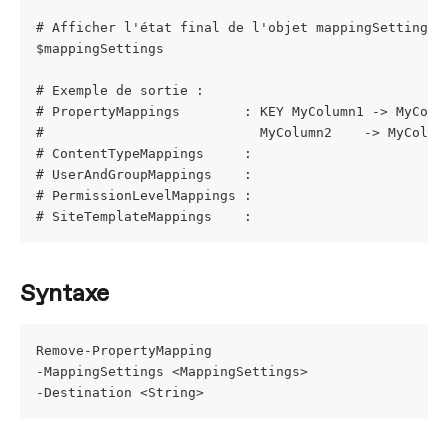
# Afficher l'état final de l'objet mappingSettings
$mappingSettings
# Exemple de sortie :
# PropertyMappings        : KEY MyColumn1 -> MyColu
#                           MyColumn2    -> MyColum
# ContentTypeMappings     : 
# UserAndGroupMappings    : 
# PermissionLevelMappings : 
# SiteTemplateMappings    :
Syntaxe
Remove-PropertyMapping
-MappingSettings <MappingSettings>
-Destination <String>