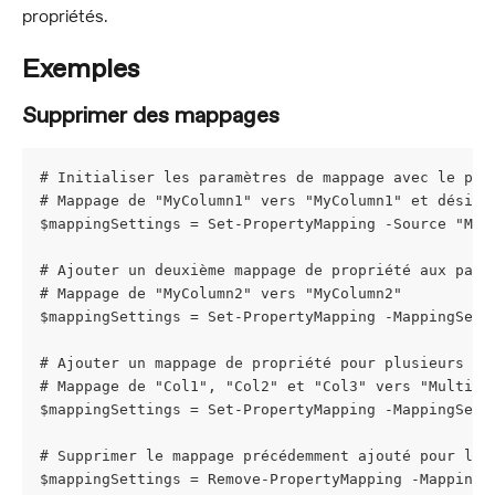
propriétés.
Exemples
Supprimer des mappages
# Initialiser les paramètres de mappage avec le pre
# Mappage de "MyColumn1" vers "MyColumn1" et désign
$mappingSettings = Set-PropertyMapping -Source "MyC
# Ajouter un deuxième mappage de propriété aux para
# Mappage de "MyColumn2" vers "MyColumn2"
$mappingSettings = Set-PropertyMapping -MappingSett
# Ajouter un mappage de propriété pour plusieurs co
# Mappage de "Col1", "Col2" et "Col3" vers "Multipl
$mappingSettings = Set-PropertyMapping -MappingSett
# Supprimer le mappage précédemment ajouté pour la 
$mappingSettings = Remove-PropertyMapping -MappingS