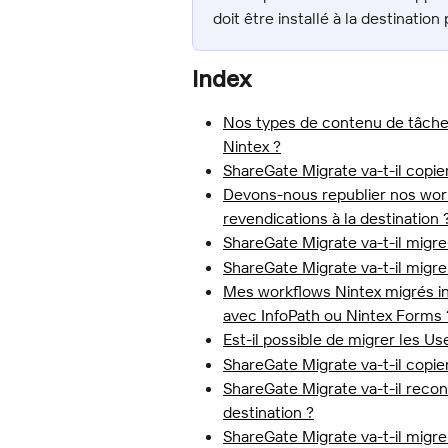
doit être installé à la destinati
Index
Nos types de contenu de tâche 
Nintex ?
ShareGate Migrate va-t-il copie
Devons-nous republier nos workf
revendications à la destination 
ShareGate Migrate va-t-il migre
ShareGate Migrate va-t-il migrer
Mes workflows Nintex migrés inc
avec InfoPath ou Nintex Forms 
Est-il possible de migrer les Us
ShareGate Migrate va-t-il copie
ShareGate Migrate va-t-il recon
destination ?
ShareGate Migrate va-t-il migr