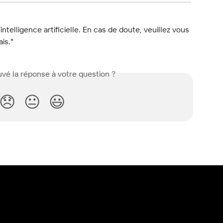
l’intelligence artificielle. En cas de doute, veuillez vous 
ais."
vé la réponse à votre question ?
😞
😐
😃