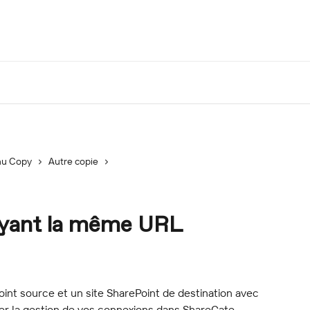
u Copy
Autre copie
 ayant la même URL
Point source et un site SharePoint de destination avec 
r la gestion de vos connexions dans ShareGate 