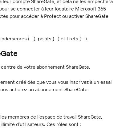
ès à leur compte ShareGate, et cela ne les empêchera 
pour se connecter à leur locataire Microsoft 365 
tés pour accéder à Protect ou activer ShareGate 
scores ( _ ), points ( . ) et tirets ( - ).
eGate
le centre de votre abonnement ShareGate.
uement créé dès que vous vous inscrivez à un essai 
 vous achetez un abonnement ShareGate.
r les membres de l’espace de travail ShareGate, 
limité d’utilisateurs. Ces rôles sont :