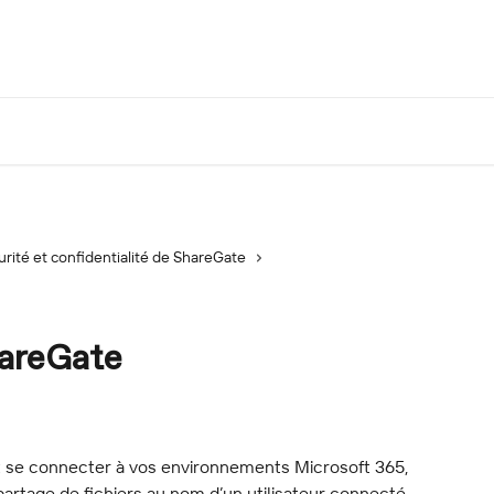
rité et confidentialité de ShareGate
hareGate
 se connecter à vos environnements Microsoft 365, 
rtage de fichiers au nom d’un utilisateur connecté.