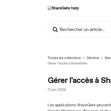
Passer au contenu principal
Rechercher un article...
Toutes les collections
Général
Sécu
Gérer l'accès à ShareGate
Gérer l'accès à S
17 juin 2026
Les applications ShareGate peuvent
Google Workspace, Box.com et de pa