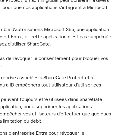
e Protect, un admin global peut consentir à divers 
 pour que nos applications s’intègrent à Microsoft 
ble d’autorisations Microsoft 365, une application 
osoft Entra, et cette application n’est pas supprimée 
z d’utiliser ShareGate.
s de révoquer le consentement pour bloquer vos 
:
treprise associées à ShareGate Protect et à 
ntra ID empêchera tout utilisateur d’utiliser ces 
peuvent toujours être utilisées dans ShareGate 
plication, donc supprimer les applications 
 empêcher vos utilisateurs d’effectuer que quelques 
 limitation du débit.
ons d’entreprise Entra pour révoquer le 