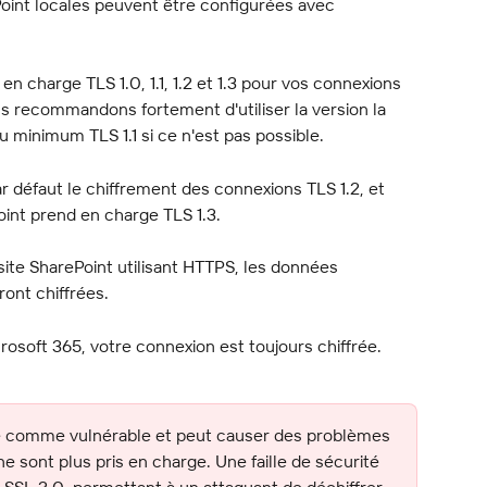
oint locales peuvent être configurées avec 
 charge TLS 1.0, 1.1, 1.2 et 1.3 pour vos connexions 
s recommandons fortement d'utiliser la version la 
u minimum TLS 1.1 si ce n'est pas possible.
 défaut le chiffrement des connexions TLS 1.2, et 
int prend en charge TLS 1.3.
ite SharePoint utilisant HTTPS, les données 
ront chiffrées.
soft 365, votre connexion est toujours chiffrée.
ré comme vulnérable et peut causer des problèmes 
e sont plus pris en charge. Une faille de sécurité 
e SSL 3.0, permettant à un attaquant de déchiffrer 