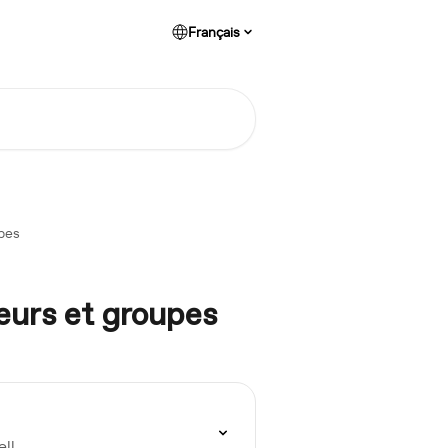
Français
pes
urs et groupes
ll.