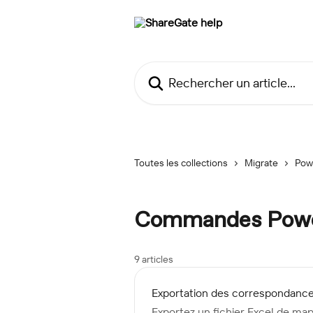
Passer au contenu principal
Rechercher un article...
Toutes les collections
Migrate
Pow
Commandes PowerS
9 articles
Exportation des correspondances 
Exportez un fichier Excel de map