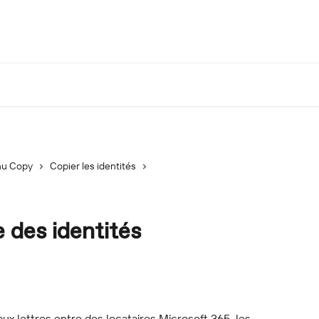
u Copy
Copier les identités
 des identités
ux lettres entre des locataires Microsoft 365, les 