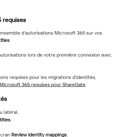
 requises
ensemble d’autorisations Microsoft 365 sur vos 
ities
.
autorisations lors de votre première connexion avec 
.
ions requises pour les migrations d’identités, 
 Microsoft 365 requises pour ShareGate
.
tés
 latéral.
ities
.
écran 
Review identity mappings
.