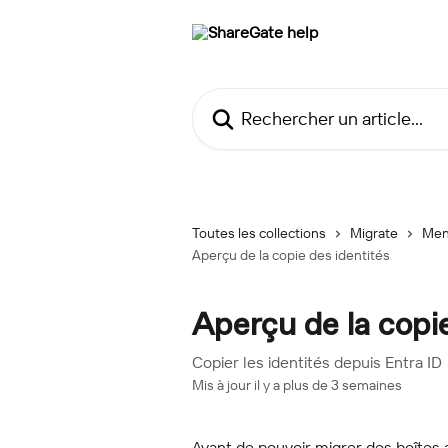
Passer au contenu principal
Rechercher un article...
Toutes les collections
Migrate
Men
Aperçu de la copie des identités
Aperçu de la copie
Copier les identités depuis Entra ID
Mis à jour il y a plus de 3 semaines
Avant de pouvoir migrer des boîtes a