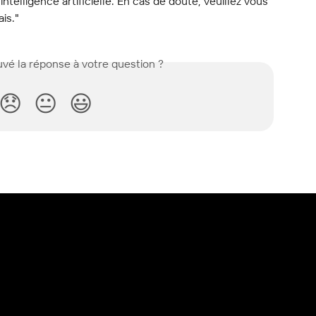
l'intelligence artificielle. En cas de doute, veuillez vous 
ais."
vé la réponse à votre question ?
😞
😐
😃