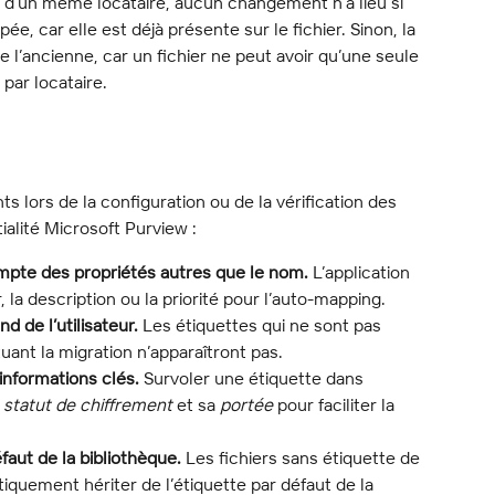
n d’un même locataire, aucun changement n’a lieu si 
, car elle est déjà présente sur le fichier. Sinon, la 
 l’ancienne, car un fichier ne peut avoir qu’une seule 
 par locataire.
ts lors de la configuration ou de la vérification des 
alité Microsoft Purview :
mpte des propriétés autres que le nom.
 L’application 
, la description ou la priorité pour l’auto-mapping.
d de l’utilisateur.
 Les étiquettes qui ne sont pas 
tuant la migration n’apparaîtront pas.
informations clés.
 Survoler une étiquette dans 
 
statut de chiffrement
 et sa 
portée
 pour faciliter la 
éfaut de la bibliothèque.
 Les fichiers sans étiquette de 
iquement hériter de l’étiquette par défaut de la 