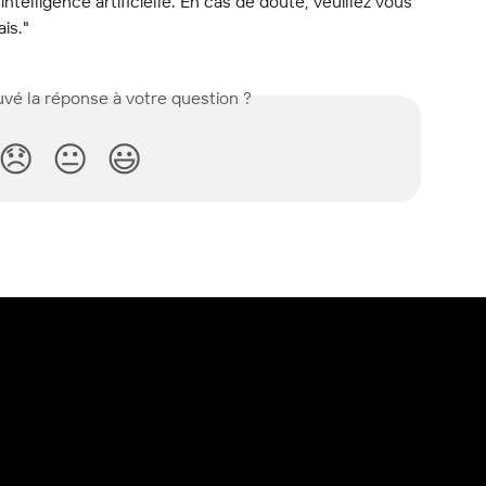
l’intelligence artificielle. En cas de doute, veuillez vous 
ais."
vé la réponse à votre question ?
😞
😐
😃