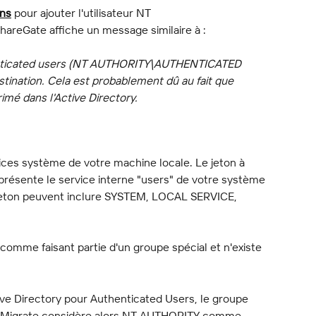
ons
 pour ajouter l'utilisateur NT 
reGate affiche un message similaire à :
enticated users (NT AUTHORITY\AUTHENTICATED 
stination. Cela est probablement dû au fait que 
rimé dans l'Active Directory.
es système de votre machine locale. Le jeton à 
eprésente le service interne "users" de votre système 
e jeton peuvent inclure SYSTEM, LOCAL SERVICE, 
mme faisant partie d'un groupe spécial et n'existe 
tive Directory pour Authenticated Users, le groupe 
te Migrate considère alors NT AUTHORITY comme 