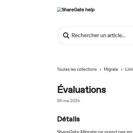
Passer au contenu principal
Rechercher un article...
Toutes les collections
Migrate
Limi
Évaluations
28 mai 2026
Détails
ShareGate Migrate ne prend pas en 