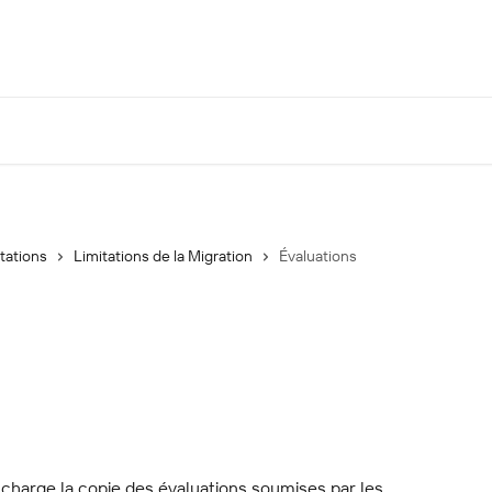
tations
Limitations de la Migration
Évaluations
charge la copie des évaluations soumises par les 