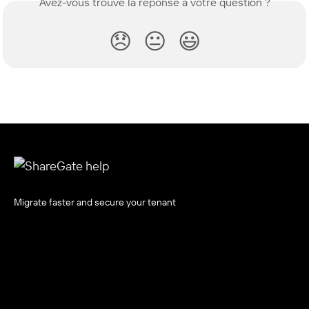
Avez-vous trouvé la réponse à votre question ?
😞
😐
😃
Migrate faster and secure your tenant