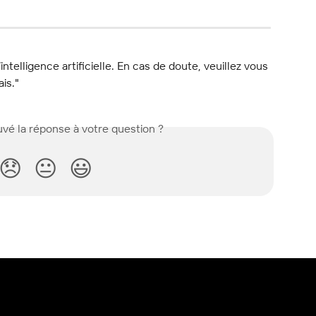
l’intelligence artificielle. En cas de doute, veuillez vous 
ais."
vé la réponse à votre question ?
😞
😐
😃