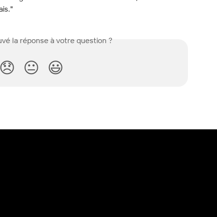
ais."
vé la réponse à votre question ?
😞
😐
😃