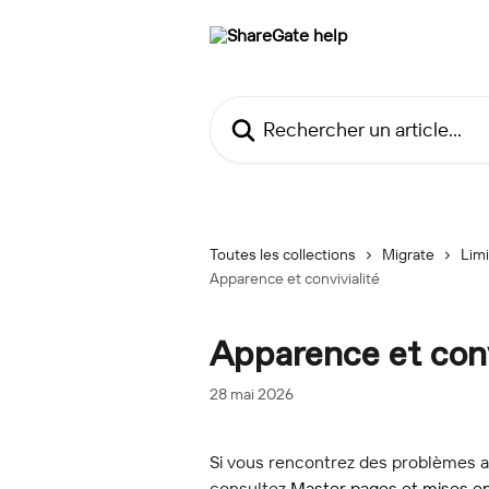
Passer au contenu principal
Rechercher un article...
Toutes les collections
Migrate
Limi
Apparence et convivialité
Apparence et conv
28 mai 2026
Si vous rencontrez des problèmes a
consultez 
Master pages et mises e