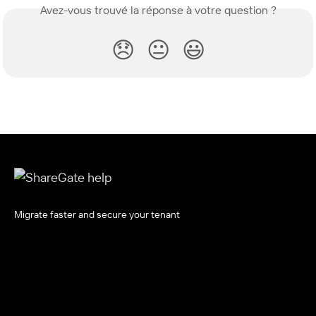
Avez-vous trouvé la réponse à votre question ?
😞
😐
😃
Migrate faster and secure your tenant