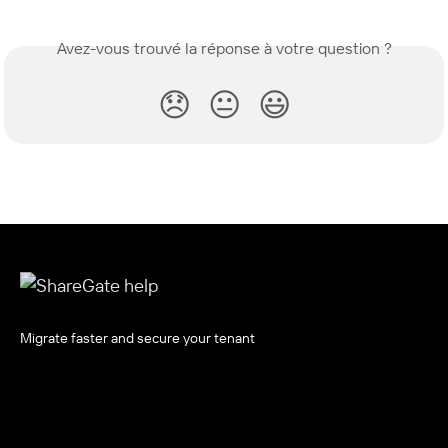
Avez-vous trouvé la réponse à votre question ?
😞
😐
😃
Migrate faster and secure your tenant