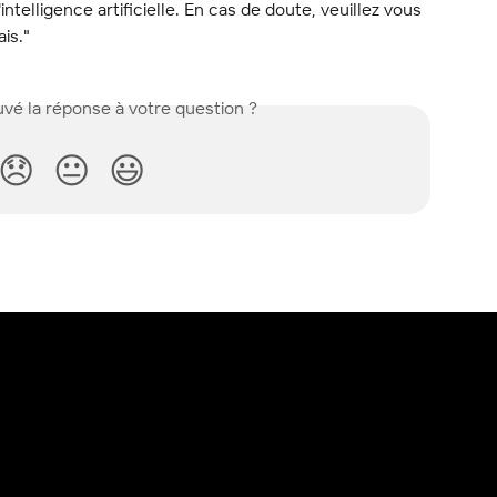
l'intelligence artificielle. En cas de doute, veuillez vous 
ais."
vé la réponse à votre question ?
😞
😐
😃