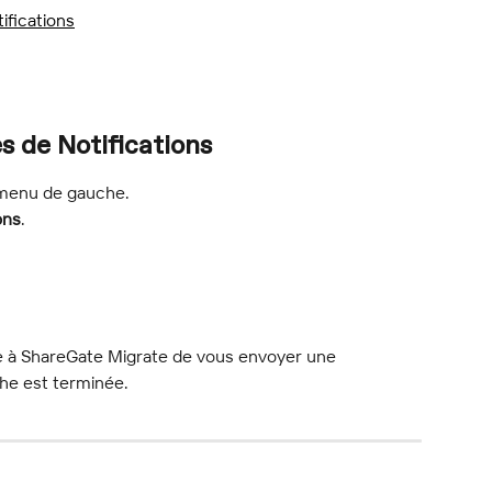
ifications
 de Notifications
 menu de gauche.
ons
.
e à ShareGate Migrate de vous envoyer une 
che est terminée.