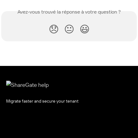
Avez-vous trouvé la réponse à votre question ?
😞
😐
😃
Migrate faster and secure your tenant