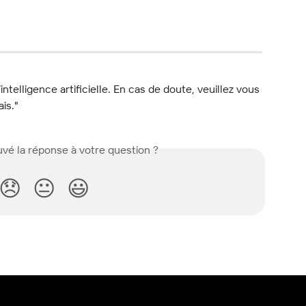
l’intelligence artificielle. En cas de doute, veuillez vous 
ais."
vé la réponse à votre question ?
😞
😐
😃