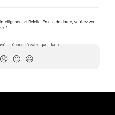
l’intelligence artificielle. En cas de doute, veuillez vous 
ais."
vé la réponse à votre question ?
😞
😐
😃