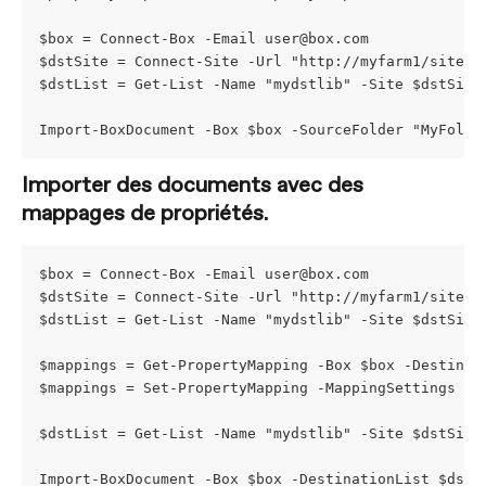
$box = Connect-Box -Email 
user@box.com
$dstSite = Connect-Site -Url "http://myfarm1/sites/
$dstList = Get-List -Name "mydstlib" -Site $dstSite
Import-BoxDocument -Box $box -SourceFolder "MyFolde
Importer des documents avec des 
mappages de propriétés.
$box = Connect-Box -Email 
user@box.com
$dstSite = Connect-Site -Url "http://myfarm1/sites/
$dstList = Get-List -Name "mydstlib" -Site $dstSite
$mappings = Get-PropertyMapping -Box $box -Destinat
$mappings = Set-PropertyMapping -MappingSettings $m
$dstList = Get-List -Name "mydstlib" -Site $dstSite
Import-BoxDocument -Box $box -DestinationList $dstL