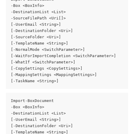
-Box <BoxInfo>
-DestinationList <List>
-SourceFilePath <Uri[]>
[-UserEmail <String>]
[-DestinationFolder <Uri>]
[-SourceFolder <Uri>]
[-TemplateName <String>]
[-NormalMode <SwitchParameter>]
[-WaitForImportCompletion <SwitchParameter>]
[-WhatIf <SwitchParameter>]
[-CopySettings <CopySettings>]
[-MappingSettings <MappingSettings>]
[-TaskName <String>]
Import-BoxDocument
-Box <BoxInfo>
-DestinationList <List>
[-UserEmail <String>]
[-DestinationFolder <Uri>]
[-TemplateName <String>]