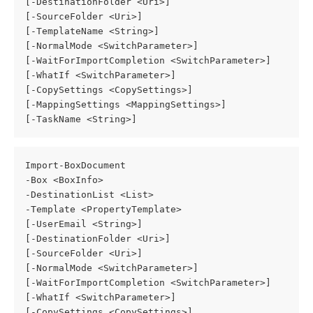
[-DestinationFolder <Uri>]
[-SourceFolder <Uri>]
[-TemplateName <String>]
[-NormalMode <SwitchParameter>]
[-WaitForImportCompletion <SwitchParameter>]
[-WhatIf <SwitchParameter>]
[-CopySettings <CopySettings>]
[-MappingSettings <MappingSettings>]
[-TaskName <String>]
Import-BoxDocument
-Box <BoxInfo>
-DestinationList <List>
-Template <PropertyTemplate>
[-UserEmail <String>]
[-DestinationFolder <Uri>]
[-SourceFolder <Uri>]
[-NormalMode <SwitchParameter>]
[-WaitForImportCompletion <SwitchParameter>]
[-WhatIf <SwitchParameter>]
[-CopySettings <CopySettings>]