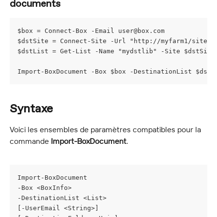
documents
$box = Connect-Box -Email 
user@box.com
$dstSite = Connect-Site -Url "http://myfarm1/sites/
$dstList = Get-List -Name "mydstlib" -Site $dstSite
Import-BoxDocument -Box $box -DestinationList $dstL
Syntaxe
Voici les ensembles de paramètres compatibles pour la 
commande 
Import-BoxDocument
.
Import-BoxDocument
-Box <BoxInfo>
-DestinationList <List>
[-UserEmail <String>]