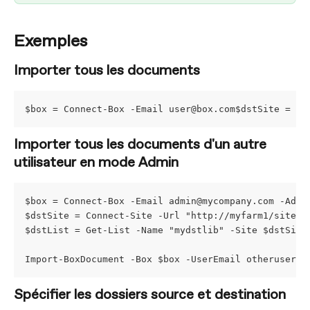
Exemples
Importer tous les documents
$box = Connect-Box -Email 
user@box.com
$dstSite = Co
Importer tous les documents d'un autre 
utilisateur en mode Admin
$box = Connect-Box -Email 
admin@mycompany.com
 -Admi
$dstSite = Connect-Site -Url "http://myfarm1/sites/
$dstList = Get-List -Name "mydstlib" -Site $dstSite
Import-BoxDocument -Box $box -UserEmail 
otheruser@m
Spécifier les dossiers source et destination