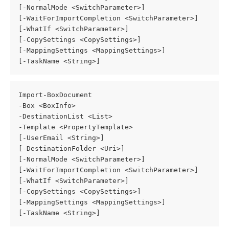
[-NormalMode <SwitchParameter>]
[-WaitForImportCompletion <SwitchParameter>]
[-WhatIf <SwitchParameter>]
[-CopySettings <CopySettings>]
[-MappingSettings <MappingSettings>]
[-TaskName <String>]
Import-BoxDocument
-Box <BoxInfo>
-DestinationList <List>
-Template <PropertyTemplate>
[-UserEmail <String>]
[-DestinationFolder <Uri>]
[-NormalMode <SwitchParameter>]
[-WaitForImportCompletion <SwitchParameter>]
[-WhatIf <SwitchParameter>]
[-CopySettings <CopySettings>]
[-MappingSettings <MappingSettings>]
[-TaskName <String>]