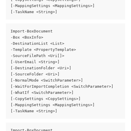
[-MappingSettings <MappingSettings>]
[-TaskName <String>]
Import-BoxDocument
-Box <BoxInfo>
-DestinationList <List>
-Template <PropertyTemplate>
-SourceFilePath <Uri[]>
[-UserEmail <String>]
[-DestinationFolder <Uri>]
[-SourceFolder <Uri>]
[-NormalMode <SwitchParameter>]
[-WaitForImportCompletion <SwitchParameter>]
[-WhatIf <SwitchParameter>]
[-CopySettings <CopySettings>]
[-MappingSettings <MappingSettings>]
[-TaskName <String>]
Import-BoxDocument