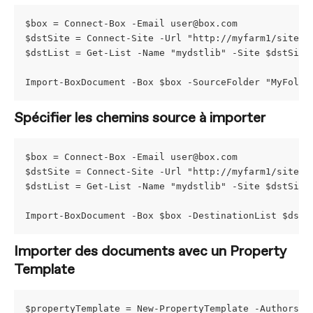
$box = Connect-Box -Email 
user@box.com
$dstSite = Connect-Site -Url "http://myfarm1/sites/
$dstList = Get-List -Name "mydstlib" -Site $dstSite
Import-BoxDocument -Box $box -SourceFolder "MyFolde
Spécifier les chemins source à importer
$box = Connect-Box -Email 
user@box.com
$dstSite = Connect-Site -Url "http://myfarm1/sites/
$dstList = Get-List -Name "mydstlib" -Site $dstSite
Import-BoxDocument -Box $box -DestinationList $dstL
Importer des documents avec un Property 
Template
$propertyTemplate = New-PropertyTemplate -AuthorsAn