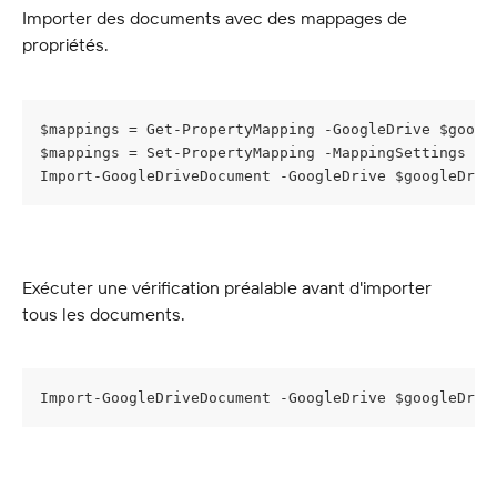
Importer des documents avec des mappages de 
propriétés.
$mappings = Get-PropertyMapping -GoogleDrive $googl
$mappings = Set-PropertyMapping -MappingSettings $m
Import-GoogleDriveDocument -GoogleDrive $googleDriv
Exécuter une vérification préalable avant d'importer 
tous les documents.
Import-GoogleDriveDocument -GoogleDrive $googleDriv