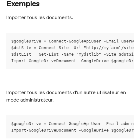
Exemples
Importer tous les documents.
$googleDrive = Connect-GoogleApiUser -Email 
user@my
$dstSite = Connect-Site -Url "http://myfarm1/sites/
$dstList = Get-List -Name "mydstlib" -Site $dstSite
Import-GoogleDriveDocument -GoogleDrive $googleDriv
Importer tous les documents d'un autre utilisateur en 
mode administrateur.
$googleDrive = Connect-GoogleApiUser -Email 
admin@m
Import-GoogleDriveDocument -GoogleDrive $googleDriv