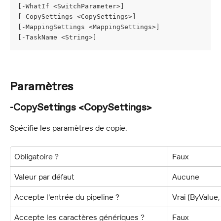
[-WhatIf <SwitchParameter>]
[-CopySettings <CopySettings>]
[-MappingSettings <MappingSettings>]
[-TaskName <String>]
Paramètres
-CopySettings <CopySettings>
Spécifie les paramètres de copie.
Obligatoire ?
Faux
Valeur par défaut
Aucune
Accepte l'entrée du pipeline ?
Vrai (ByValu
Accepte les caractères génériques ?
Faux