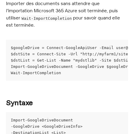
Importer des documents sans attendre que 
l'importation Microsoft 365 Azure soit terminée, puis 
utiliser 
 pour savoir quand elle 
Wait-ImportCompletion
est terminée.
$googleDrive = Connect-GoogleApiUser -Email 
user@my
$dstSite = Connect-Site -Url "http://myfarm1/sites/
$dstList = Get-List -Name "mydstlib" -Site $dstSite
Import-GoogleDriveDocument -GoogleDrive $googleDriv
Wait-ImportCompletion
Syntaxe
Import-GoogleDriveDocument
-GoogleDrive <GoogleDriveInfo>
-DestinationList <List>