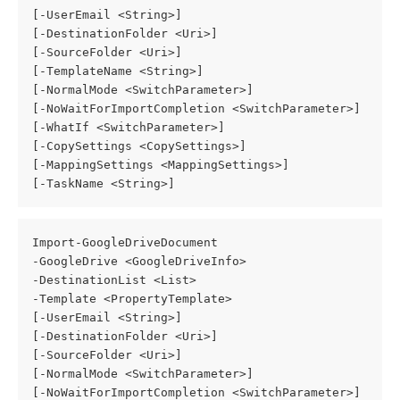
[-UserEmail <String>]
[-DestinationFolder <Uri>]
[-SourceFolder <Uri>]
[-TemplateName <String>]
[-NormalMode <SwitchParameter>]
[-NoWaitForImportCompletion <SwitchParameter>]
[-WhatIf <SwitchParameter>]
[-CopySettings <CopySettings>]
[-MappingSettings <MappingSettings>]
[-TaskName <String>]
Import-GoogleDriveDocument
-GoogleDrive <GoogleDriveInfo>
-DestinationList <List>
-Template <PropertyTemplate>
[-UserEmail <String>]
[-DestinationFolder <Uri>]
[-SourceFolder <Uri>]
[-NormalMode <SwitchParameter>]
[-NoWaitForImportCompletion <SwitchParameter>]