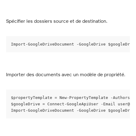
Spécifier les dossiers source et de destination.
Import-GoogleDriveDocument -GoogleDrive $googleDriv
Importer des documents avec un modèle de propriété.
$propertyTemplate = New-PropertyTemplate -AuthorsAn
$googleDrive = Connect-GoogleApiUser -Email 
user@my
Import-GoogleDriveDocument -GoogleDrive $googleDriv