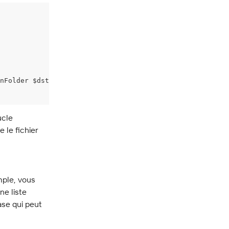
nFolder $dstPath -Subsites
ucle 
 le fichier 
ple, vous 
e liste 
ase qui peut 