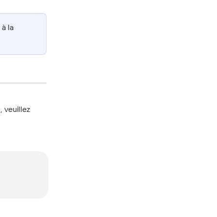
à la 
, veuillez 