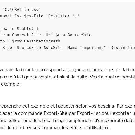
 "C:\CSVfile.csv"
mport-Csv $csvFile -Delimiter ";"
row in $table) {
te = Connect-Site -Url $row.SourceSite
th = $row.DestinationPath
-Site -SourceSite $srcSite -Name "Important" -Destinatio
ow dans la boucle correspond à la ligne en cours. Une fois la bo
asse à la ligne suivante, et ainsi de suite. Voici à quoi ressemble
 exemple :
eprendre cet exemple et l’adapter selon vos besoins. Par exem
lacer la commande Export-Site par Export-List pour exporter un
urs collections de sites. Il s’agit simplement d’un exemple de b
pour de nombreuses commandes et cas d’utilisation.