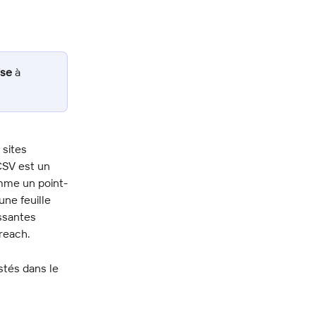
ise
 à 
 sites 
CSV est un 
omme un point-
une feuille 
ssantes 
oreach.
stés dans le 