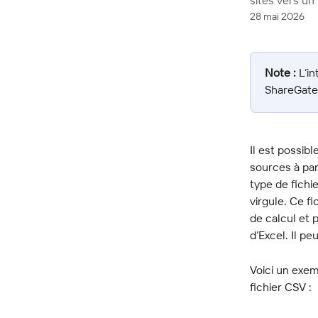
sites vers un
28 mai 2026
Note :
 L’i
ShareGate 
Il est possibl
sources à par
type de fichi
virgule. Ce f
de calcul et 
d’Excel. Il p
Voici un exem
fichier CSV :