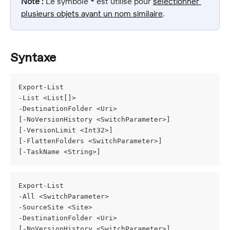
Note :
 Le symbole 
*
 est utilisé pour 
sélectionner 
plusieurs objets ayant un nom similaire
.
Syntaxe
Export-List
-List <List[]>
-DestinationFolder <Uri>
[-NoVersionHistory <SwitchParameter>]
[-VersionLimit <Int32>]
[-FlattenFolders <SwitchParameter>]
[-TaskName <String>]
Export-List
-All <SwitchParameter>
-SourceSite <Site>
-DestinationFolder <Uri>
[-NoVersionHistory <SwitchParameter>]