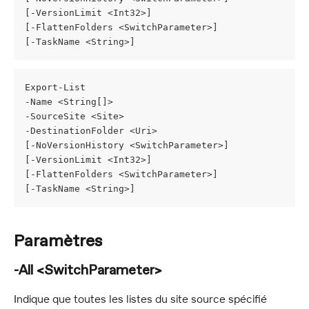
[-VersionLimit <Int32>]
[-FlattenFolders <SwitchParameter>]
[-TaskName <String>]
Export-List
-Name <String[]>
-SourceSite <Site>
-DestinationFolder <Uri>
[-NoVersionHistory <SwitchParameter>]
[-VersionLimit <Int32>]
[-FlattenFolders <SwitchParameter>]
[-TaskName <String>]
Paramètres
-All <SwitchParameter>
Indique que toutes les listes du site source spécifié 