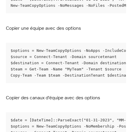
New-TeamCopyOptions -NoMessages -NoFiles -PostedMes
Copier une équipe avec des options
$options = New-TeamCopyOptions -NoApps -IncludeCont
$source = Connect-Tenant -Domain sourcetenant
$destination = Connect-Tenant -Domain destinationte
$team = Get-Team -Name "MyTeam" -Tenant $source
Copy-Team -Team $team -DestinationTenant $destinati
Copier des canaux d'équipe avec des options
$date = [DateTime]::ParseExact("01-31-2023", "MM-dd
$options = New-TeamCopyOptions -NoMembership -Poste