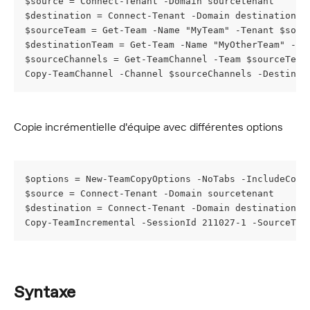
$source = Connect-Tenant -Domain sourcetenant
$destination = Connect-Tenant -Domain destinationte
$sourceTeam = Get-Team -Name "MyTeam" -Tenant $sour
$destinationTeam = Get-Team -Name "MyOtherTeam" -Te
$sourceChannels = Get-TeamChannel -Team $sourceTeam
Copy-TeamChannel -Channel $sourceChannels -Destinat
Copie incrémentielle d'équipe avec différentes options
$options = New-TeamCopyOptions -NoTabs -IncludeCont
$source = Connect-Tenant -Domain sourcetenant
$destination = Connect-Tenant -Domain destinationte
Copy-TeamIncremental -SessionId 211027-1 -SourceTen
Syntaxe