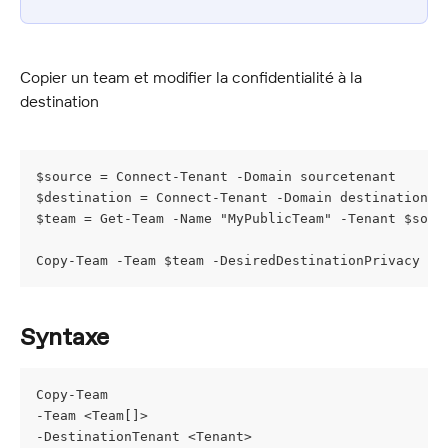
Copier un team et modifier la confidentialité à la 
destination
$source = Connect-Tenant -Domain sourcetenant
$destination = Connect-Tenant -Domain destinationte
$team = Get-Team -Name "MyPublicTeam" -Tenant $sour
Copy-Team -Team $team -DesiredDestinationPrivacy Pr
Syntaxe
Copy-Team
-Team <Team[]>
-DestinationTenant <Tenant>