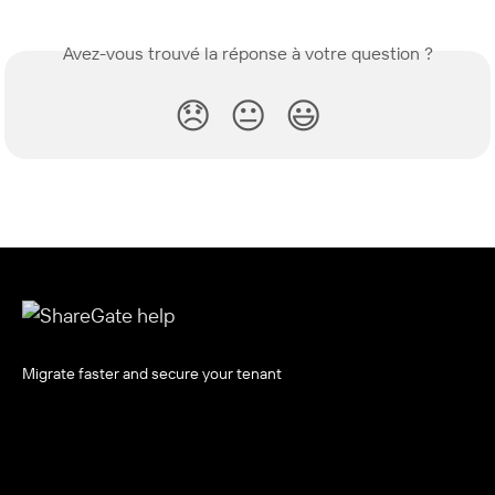
Avez-vous trouvé la réponse à votre question ?
😞
😐
😃
Migrate faster and secure your tenant