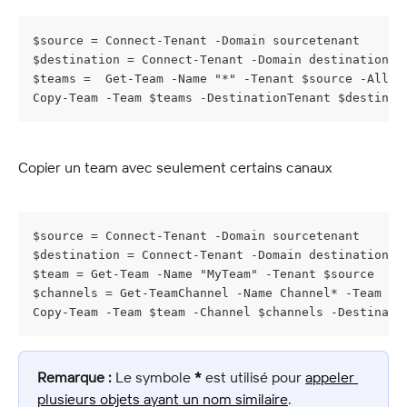
$source = Connect-Tenant -Domain sourcetenant
$destination = Connect-Tenant -Domain destinationte
$teams =  Get-Team -Name "*" -Tenant $source -Allow
Copy-Team -Team $teams -DestinationTenant $destinat
Copier un team avec seulement certains canaux
$source = Connect-Tenant -Domain sourcetenant
$destination = Connect-Tenant -Domain destinationte
$team = Get-Team -Name "MyTeam" -Tenant $source
$channels = Get-TeamChannel -Name Channel* -Team $t
Copy-Team -Team $team -Channel $channels -Destinati
Remarque :
 Le symbole 
*
 est utilisé pour 
appeler 
plusieurs objets ayant un nom similaire
.