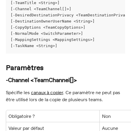
[-TeamTitle <String>]
[-Channel <TeamChannel[]>]
[-DesiredDestinationPrivacy <TeamDestinationPrivacy
[-DestinationOwnerUserName <String>]
[-CopyOptions <TeamCopyOptions>]
[-NormalMode <SwitchParameter>]
[-MappingSettings <MappingSettings>]
[-TaskName <String>]
Paramètres
-Channel <TeamChannel[]>
Spécifie les 
canaux à copier
. Ce paramètre ne peut pas 
être utilisé lors de la copie de plusieurs teams.
Obligatoire ?
Non
Valeur par défaut
Aucune