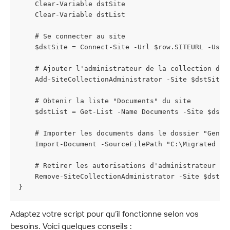
    Clear-Variable dstSite
    Clear-Variable dstList
    # Se connecter au site
    $dstSite = Connect-Site -Url $row.SITEURL -User
    # Ajouter l'administrateur de la collection de 
    Add-SiteCollectionAdministrator -Site $dstSite
    # Obtenir la liste "Documents" du site
    $dstList = Get-List -Name Documents -Site $dstS
    # Importer les documents dans le dossier "Gener
    Import-Document -SourceFilePath "C:\Migrated da
    # Retirer les autorisations d'administrateur de
    Remove-SiteCollectionAdministrator -Site $dstSi
}
Adaptez votre script pour qu’il fonctionne selon vos 
besoins. Voici quelques conseils :