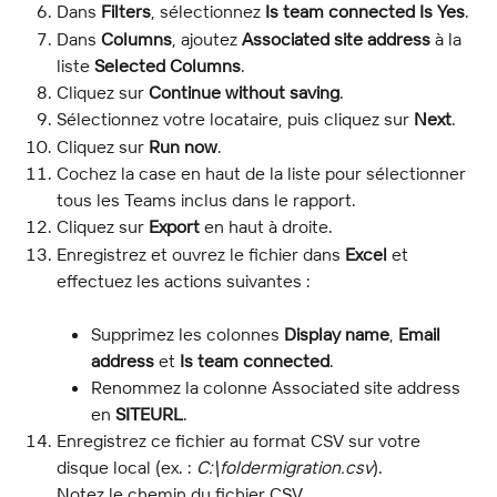
Dans 
Filters
, sélectionnez 
Is team connected Is Yes
.
Dans 
Columns
, ajoutez 
Associated site address
 à la 
liste 
Selected Columns
.
Cliquez sur 
Continue without saving
.
Sélectionnez votre locataire, puis cliquez sur 
Next
.
Cliquez sur 
Run now
.
Cochez la case en haut de la liste pour sélectionner 
tous les Teams inclus dans le rapport.
Cliquez sur 
Export
 en haut à droite.
Enregistrez et ouvrez le fichier dans 
Excel
 et 
effectuez les actions suivantes :
Supprimez les colonnes 
Display name
, 
Email 
address
 et 
Is team connected
.
Renommez la colonne Associated site address 
en 
SITEURL
.
Enregistrez ce fichier au format CSV sur votre 
disque local (ex. : 
C:\foldermigration.csv
).
Notez le chemin du fichier CSV.