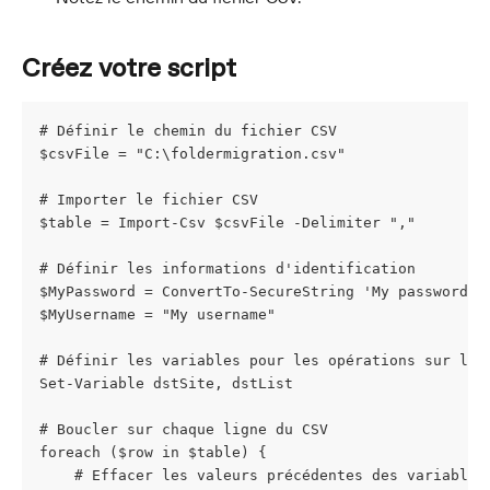
Créez votre script
# Définir le chemin du fichier CSV
$csvFile = "C:\foldermigration.csv"
# Importer le fichier CSV
$table = Import-Csv $csvFile -Delimiter ","
# Définir les informations d'identification
$MyPassword = ConvertTo-SecureString 'My password' 
$MyUsername = "My username"
# Définir les variables pour les opérations sur le 
Set-Variable dstSite, dstList
# Boucler sur chaque ligne du CSV
foreach ($row in $table) {
    # Effacer les valeurs précédentes des variables