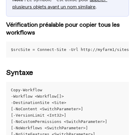
plusieurs objets ayant un nom similaire
.
Vérification préalable pour copier tous les 
workflows
$srcSite = Connect-Site -Url http://myfarm1/sites/m
Syntaxe
Copy-Workflow
-Workflow <Workflow[]>
-DestinationSite <Site>
[-NoContent <SwitchParameter>]
[-VersionLimit <Int32>]
[-NoCustomPermissions <SwitchParameter>]
[-NoWorkflows <SwitchParameter>]
[-NoSiteFeatures <SwitchParameter>]