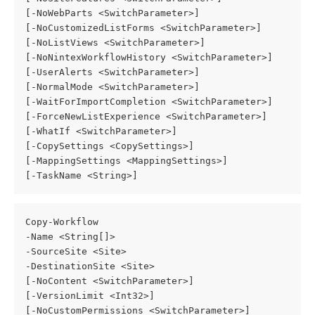
[-NoWebParts <SwitchParameter>]
[-NoCustomizedListForms <SwitchParameter>]
[-NoListViews <SwitchParameter>]
[-NoNintexWorkflowHistory <SwitchParameter>]
[-UserAlerts <SwitchParameter>]
[-NormalMode <SwitchParameter>]
[-WaitForImportCompletion <SwitchParameter>]
[-ForceNewListExperience <SwitchParameter>]
[-WhatIf <SwitchParameter>]
[-CopySettings <CopySettings>]
[-MappingSettings <MappingSettings>]
[-TaskName <String>]
Copy-Workflow
-Name <String[]>
-SourceSite <Site>
-DestinationSite <Site>
[-NoContent <SwitchParameter>]
[-VersionLimit <Int32>]
[-NoCustomPermissions <SwitchParameter>]