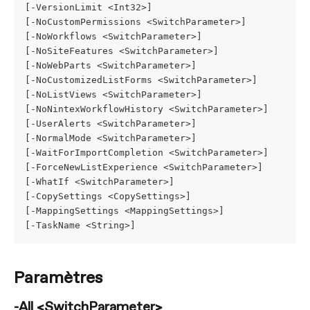
[-VersionLimit <Int32>]
[-NoCustomPermissions <SwitchParameter>]
[-NoWorkflows <SwitchParameter>]
[-NoSiteFeatures <SwitchParameter>]
[-NoWebParts <SwitchParameter>]
[-NoCustomizedListForms <SwitchParameter>]
[-NoListViews <SwitchParameter>]
[-NoNintexWorkflowHistory <SwitchParameter>]
[-UserAlerts <SwitchParameter>]
[-NormalMode <SwitchParameter>]
[-WaitForImportCompletion <SwitchParameter>]
[-ForceNewListExperience <SwitchParameter>]
[-WhatIf <SwitchParameter>]
[-CopySettings <CopySettings>]
[-MappingSettings <MappingSettings>]
[-TaskName <String>]
Paramètres
-All <SwitchParameter>