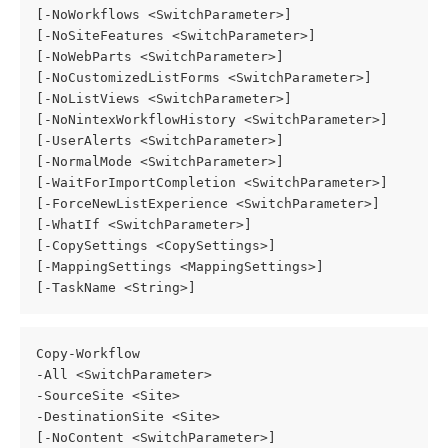
[-NoWorkflows <SwitchParameter>]
[-NoSiteFeatures <SwitchParameter>]
[-NoWebParts <SwitchParameter>]
[-NoCustomizedListForms <SwitchParameter>]
[-NoListViews <SwitchParameter>]
[-NoNintexWorkflowHistory <SwitchParameter>]
[-UserAlerts <SwitchParameter>]
[-NormalMode <SwitchParameter>]
[-WaitForImportCompletion <SwitchParameter>]
[-ForceNewListExperience <SwitchParameter>]
[-WhatIf <SwitchParameter>]
[-CopySettings <CopySettings>]
[-MappingSettings <MappingSettings>]
[-TaskName <String>]
Copy-Workflow
-All <SwitchParameter>
-SourceSite <Site>
-DestinationSite <Site>
[-NoContent <SwitchParameter>]